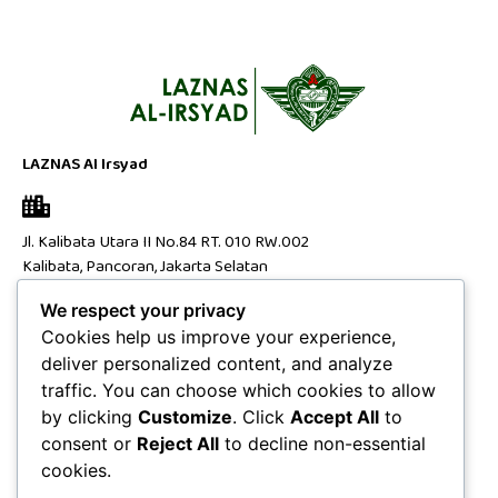
LAZNAS Al Irsyad
Jl. Kalibata Utara II No.84 RT. 010 RW.002
Kalibata, Pancoran, Jakarta Selatan
DKI Jakarta Raya 12740
We respect your privacy
Cookies help us improve your experience,
deliver personalized content, and analyze
Jalan H. Madrani No.1, Brubahan, Grendeng, Kec. Purwokerto
traffic. You can choose which cookies to allow
Utara, Kabupaten Banyumas, Jawa Tengah 53122​
by clicking
Customize
. Click
Accept All
to
consent or
Reject All
to decline non-essential
cookies.