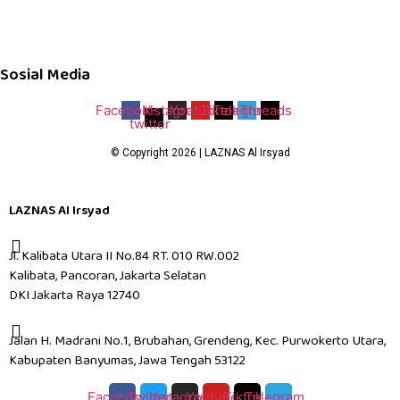
Sosial Media
Facebook
Instagram
X-
Youtube
Tiktok
Telegram
Threads
twitter
© Copyright 2026 | LAZNAS Al Irsyad
LAZNAS Al Irsyad
Jl. Kalibata Utara II No.84 RT. 010 RW.002
Kalibata, Pancoran, Jakarta Selatan
DKI Jakarta Raya 12740
Jalan H. Madrani No.1, Brubahan, Grendeng, Kec. Purwokerto Utara,
Kabupaten Banyumas, Jawa Tengah 53122​
Facebook
Twitter
Instagram
Youtube
Tiktok
Telegram